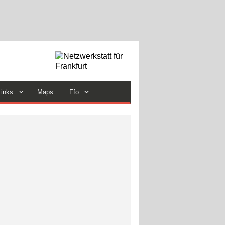
Links
Maps
Ffo