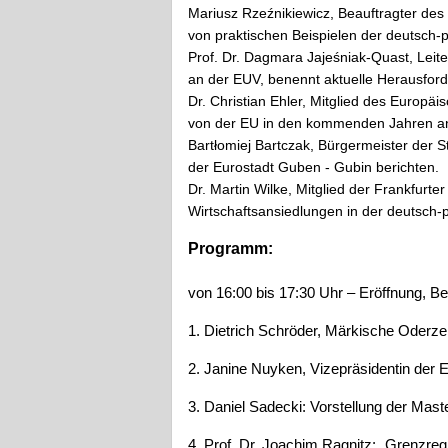
Mariusz Rzeźnikiewicz, Beauftragter de
von praktischen Beispielen der deutsch-
Prof. Dr. Dagmara Jajeśniak-Quast, Leite
an der EUV, benennt aktuelle Herausfor
Dr. Christian Ehler, Mitglied des Europä
von der EU in den kommenden Jahren an 
Bartłomiej Bartczak, Bürgermeister der 
der Eurostadt Guben - Gubin berichten.
Dr. Martin Wilke, Mitglied der Frankfurt
Wirtschaftsansiedlungen in der deutsch-
Programm:
von 16:00 bis 17:30 Uhr – Eröffnung, B
1. Dietrich Schröder, Märkische Oderze
2. Janine Nuyken, Vizepräsidentin der
3. Daniel Sadecki: Vorstellung der Mast
4. Prof. Dr. Joachim Ragnitz: „Grenzre