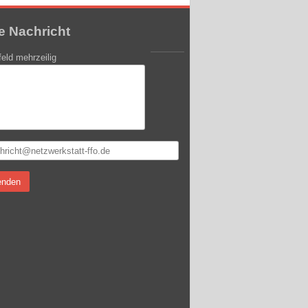
re Nachricht
feld mehrzeilig
enden