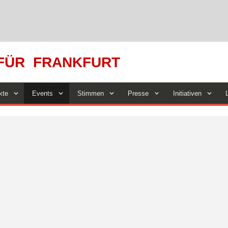
FÜR FRANKFURT
kte
Events
Stimmen
Presse
Initiativen