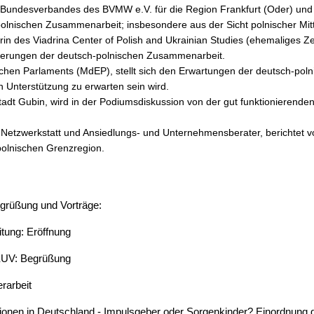
s Bundesverbandes des
BVMW e.V. für die Region Frankfurt (Oder) und
polnischen Zusammenarbeit; insbesondere aus der Sicht polnischer Mitt
rin des Viadrina Center of Polish and Ukrainian Studies (ehemaliges Zen
derungen der deutsch-polnischen Zusammenarbeit.
ischen Parlaments (MdEP), stellt sich den Erwartungen der deutsch-pol
Unterstützung zu erwarten sein wird.
Stadt Gubin, wird in der Podiumsdiskussion von der gut funktionierend
er Netzwerkstatt und Ansiedlungs- und Unternehmensberater, berichtet 
polnischen Grenzregion.
egrüßung und Vorträge:
itung: Eröffnung
 EUV: Begrüßung
erarbeit
gionen in Deutschland - Impulsgeber oder Sorgenkinder? Einordnung