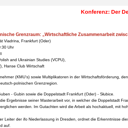
Konferenz: Der D
nische Grenzraum: „Wirtschaftliche Zusammenarbeit zwisch
t Viadrina, Frankfurt (Oder)
9:30 Uhr
t
 Polish and Ukrainian Studies (VCPU),
), Hanse Club Wirtschaft
rnehmer (KMU‘s) sowie Multiplikatoren in der Wirtschaftsförderung, 
 deutsch-polnischen Grenzregion.
uben - Gubin sowie die Doppelstadt Frankfurt (Oder) - Słubice.
 die Ergebnisse seiner Masterarbeit vor, in welcher die Doppelstadt Fra
erglichen werden. Im Gutachten wird die Arbeit als
hochaktuell, mit h
der Leiter der ifo Niederlassung in Dresden,
ordnet die Erkenntnisse die
d auf.