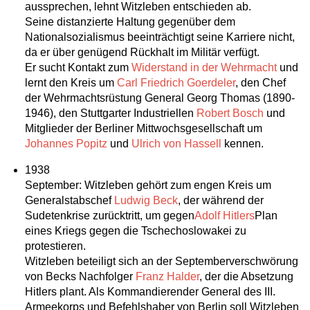
aussprechen, lehnt Witzleben entschieden ab.
Seine distanzierte Haltung gegenüber dem
Nationalsozialismus beeinträchtigt seine Karriere nicht,
da er über genügend Rückhalt im Militär verfügt.
Er sucht Kontakt zum
Widerstand in der Wehrmacht
und
lernt den Kreis um
Carl Friedrich Goerdeler
, den Chef
der Wehrmachtsrüstung General Georg Thomas (1890-
1946), den Stuttgarter Industriellen
Robert Bosch
und
Mitglieder der Berliner Mittwochsgesellschaft um
Johannes Popitz
und
Ulrich von Hassell
kennen.
1938
September: Witzleben gehört zum engen Kreis um
Generalstabschef
Ludwig Beck
, der während der
Sudetenkrise zurücktritt, um gegen
Adolf Hitlers
Plan
eines Kriegs gegen die Tschechoslowakei zu
protestieren.
Witzleben beteiligt sich an der Septemberverschwörung
von Becks Nachfolger
Franz Halder
, der die Absetzung
Hitlers plant. Als Kommandierender General des III.
Armeekorps und Befehlshaber von Berlin soll Witzleben