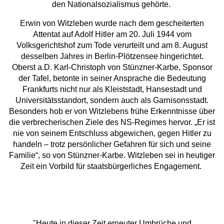
den Nationalsozialismus gehörte.
Erwin von Witzleben wurde nach dem gescheiterten
Attentat auf Adolf Hitler am 20. Juli 1944 vom
Volksgerichtshof zum Tode verurteilt und am 8. August
desselben Jahres in Berlin-Plötzensee hingerichtet.
Oberst a.D. Karl-Christoph von Stünzner-Karbe, Sponsor
der Tafel, betonte in seiner Ansprache die Bedeutung
Frankfurts nicht nur als Kleiststadt, Hansestadt und
Universitätsstandort, sondern auch als Garnisonsstadt.
Besonders hob er von Witzlebens frühe Erkenntnisse über
die verbrecherischen Ziele des NS-Regimes hervor. „Er ist
nie von seinem Entschluss abgewichen, gegen Hitler zu
handeln – trotz persönlicher Gefahren für sich und seine
Familie“, so von Stünzner-Karbe. Witzleben sei in heutiger
Zeit ein Vorbild für staatsbürgerliches Engagement.
"Heute in dieser Zeit erneuter Umbrüche und